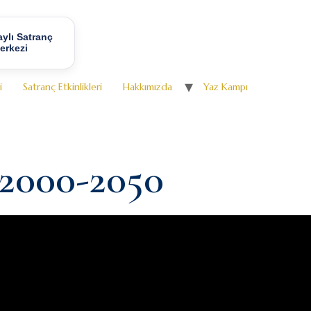
ylı Satranç
erkezi
i
Satranç Etkinlikleri
Hakkımızda
Yaz Kampı
 2000-2050