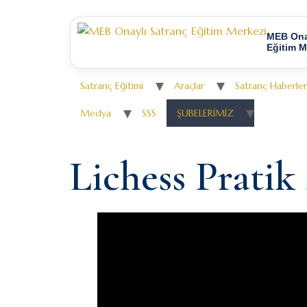
MEB Ona
Eğitim M
Satranç Eğitimi
Araçlar
Satranç Haberler
Medya
SSS
ŞUBELERİMİZ
Lichess Pratik