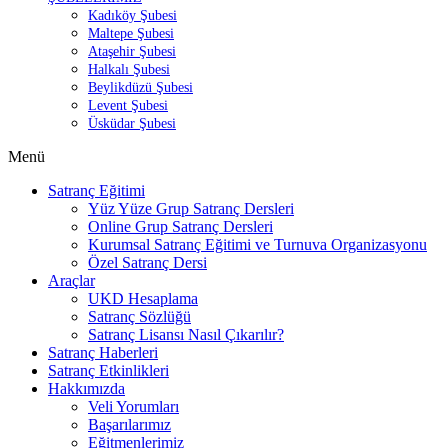
Kadıköy Şubesi
Maltepe Şubesi
Ataşehir Şubesi
Halkalı Şubesi
Beylikdüzü Şubesi
Levent Şubesi
Üsküdar Şubesi
Menü
Satranç Eğitimi
Yüz Yüze Grup Satranç Dersleri
Online Grup Satranç Dersleri
Kurumsal Satranç Eğitimi ve Turnuva Organizasyonu
Özel Satranç Dersi
Araçlar
UKD Hesaplama
Satranç Sözlüğü
Satranç Lisansı Nasıl Çıkarılır?
Satranç Haberleri
Satranç Etkinlikleri
Hakkımızda
Veli Yorumları
Başarılarımız
Eğitmenlerimiz