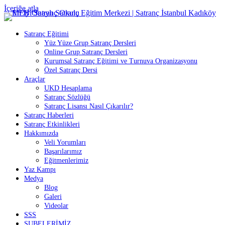
İçeriğe atla
Satranç Eğitimi
Yüz Yüze Grup Satranç Dersleri
Online Grup Satranç Dersleri
Kurumsal Satranç Eğitimi ve Turnuva Organizasyonu
Özel Satranç Dersi
Araçlar
UKD Hesaplama
Satranç Sözlüğü
Satranç Lisansı Nasıl Çıkarılır?
Satranç Haberleri
Satranç Etkinlikleri
Hakkımızda
Veli Yorumları
Başarılarımız
Eğitmenlerimiz
Yaz Kampı
Medya
Blog
Galeri
Videolar
SSS
ŞUBELERİMİZ