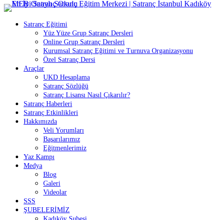
İçeriğe
atla
Satranç Eğitimi
Yüz Yüze Grup Satranç Dersleri
Online Grup Satranç Dersleri
Kurumsal Satranç Eğitimi ve Turnuva Organizasyonu
Özel Satranç Dersi
Araçlar
UKD Hesaplama
Satranç Sözlüğü
Satranç Lisansı Nasıl Çıkarılır?
Satranç Haberleri
Satranç Etkinlikleri
Hakkımızda
Veli Yorumları
Başarılarımız
Eğitmenlerimiz
Yaz Kampı
Medya
Blog
Galeri
Videolar
SSS
ŞUBELERİMİZ
Kadıköy Şubesi