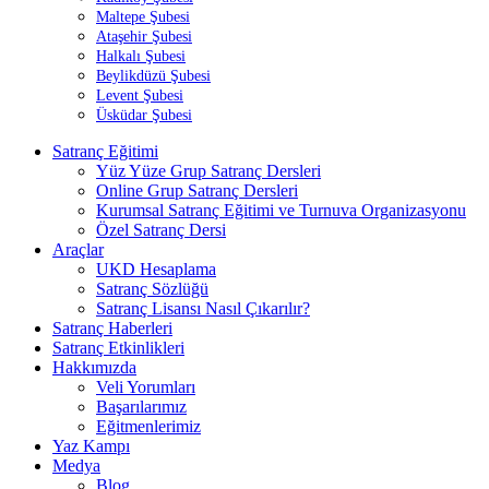
Maltepe Şubesi
Ataşehir Şubesi
Halkalı Şubesi
Beylikdüzü Şubesi
Levent Şubesi
Üsküdar Şubesi
Menü
Satranç Eğitimi
Yüz Yüze Grup Satranç Dersleri
Online Grup Satranç Dersleri
Kurumsal Satranç Eğitimi ve Turnuva Organizasyonu
Özel Satranç Dersi
Araçlar
UKD Hesaplama
Satranç Sözlüğü
Satranç Lisansı Nasıl Çıkarılır?
Satranç Haberleri
Satranç Etkinlikleri
Hakkımızda
Veli Yorumları
Başarılarımız
Eğitmenlerimiz
Yaz Kampı
Medya
Blog