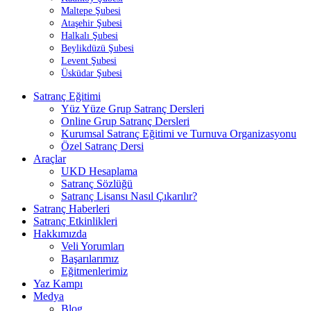
Maltepe Şubesi
Ataşehir Şubesi
Halkalı Şubesi
Beylikdüzü Şubesi
Levent Şubesi
Üsküdar Şubesi
Menü
Satranç Eğitimi
Yüz Yüze Grup Satranç Dersleri
Online Grup Satranç Dersleri
Kurumsal Satranç Eğitimi ve Turnuva Organizasyonu
Özel Satranç Dersi
Araçlar
UKD Hesaplama
Satranç Sözlüğü
Satranç Lisansı Nasıl Çıkarılır?
Satranç Haberleri
Satranç Etkinlikleri
Hakkımızda
Veli Yorumları
Başarılarımız
Eğitmenlerimiz
Yaz Kampı
Medya
Blog