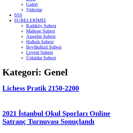
Galeri
Videolar
SSS
ŞUBELERİMİZ
Kadıköy Şubesi
Maltepe Şubesi
Ataşehir Şubesi
Halkalı Şubesi
Beylikdüzü Şubesi
Levent Şubesi
Üsküdar Şubesi
Kategori:
Genel
Lichess Pratik 2150-2200
2021 İstanbul Okul Sporları Online
Satranç Turnuvası Sonuçlandı